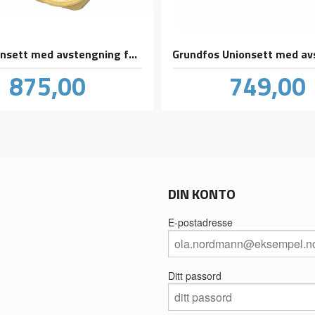
Wilo unionsett med avstengning for sirkulasjons pumper
Pris
Pris
875,00
749,00
inkl.
in
mva.
m
DIN KONTO
E-postadresse
Ditt passord