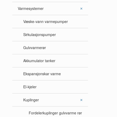
Varmesystemer
Væske-vann varmepumper
Sirkulasjonspumper
Gulvvarmerør
Akkumulator tanker
Ekspansjonskar varme
El-kjeler
Kuplinger
Fordelerkuplinger gulvvarme rør