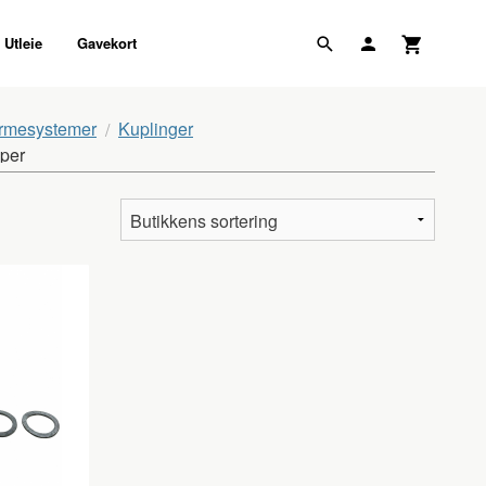
Utleie
Gavekort
rmesystemer
Kuplinger
mper