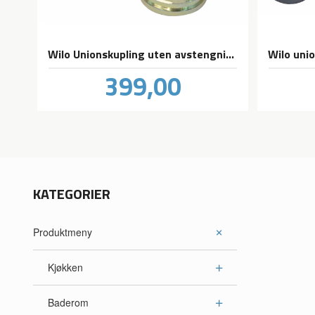
Wilo Unionskupling uten avstengning for sirkulasjonspumper
Pris
399,00
inkl.
mva.
KATEGORIER
Produktmeny
Kjøkken
Baderom