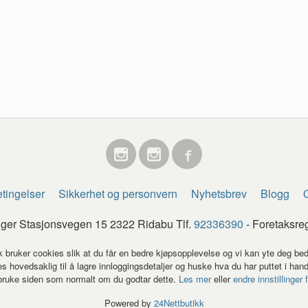
tingelser
Sikkerhet og personvern
Nyhetsbrev
Blogg
O
egger Stasjonsvegen 15 2322 Ridabu Tlf.
92336390
- Foretaksre
k bruker cookies slik at du får en bedre kjøpsopplevelse og vi kan yte deg bed
s hovedsaklig til å lagre innloggingsdetaljer og huske hva du har puttet i han
 bruke siden som normalt om du godtar dette.
Les mer
eller
endre innstillinger 
Powered by
24Nettbutikk