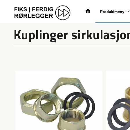
Gå
til
Produktmeny
innholdet
Kuplinger sirkulasj