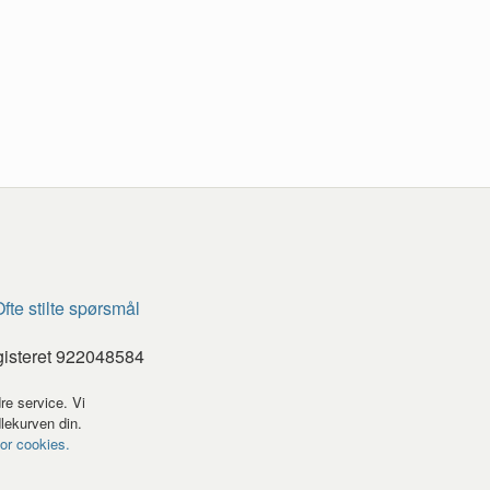
fte stilte spørsmål
gisteret 922048584
re service. Vi
dlekurven din.
for cookies.