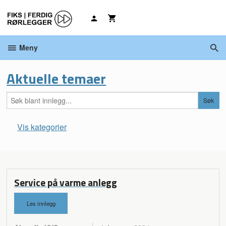
Gå
til
innholdet
Meny
Aktuelle temaer
Vis kategorier
Hovedsiden
Aktuelle VVS temaer
Service på varme anlegg
Les innlegg