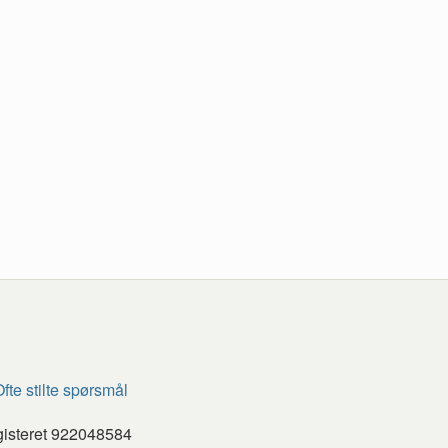
fte stilte spørsmål
gisteret 922048584