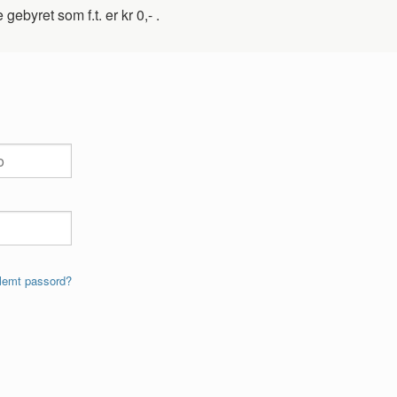
ebyret som f.t. er kr 0,- .
lemt passord?