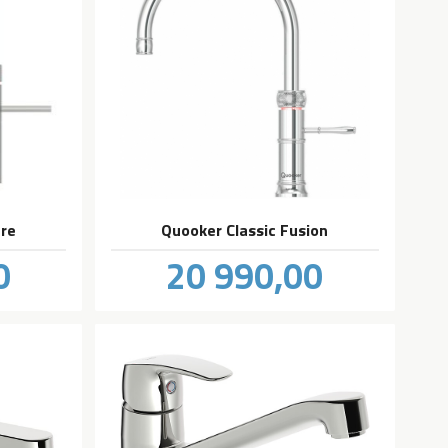
are
Quooker Classic Fusion
Pris
0
20 990,00
inkl.
inkl.
mva.
mva.