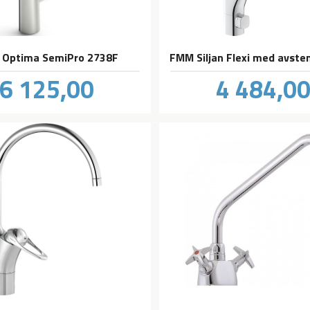
 Optima SemiPro 2738F
Pris
Pris
6 125,00
4 484,0
inkl.
mva.