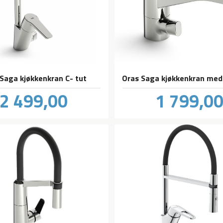
Saga kjøkkenkran C- tut
Pris
Pris
2 499,00
1 799,0
inkl.
mva.