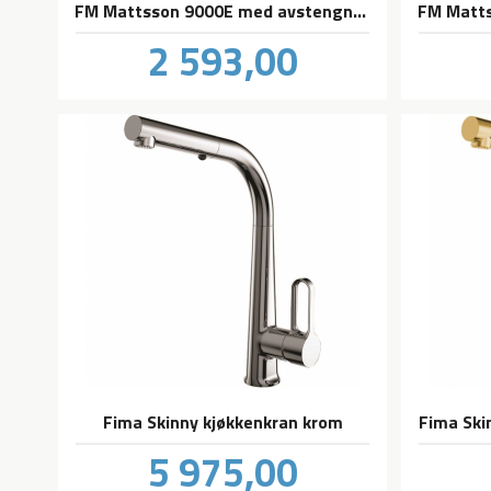
FM Mattsson 9000E med avstengning
Pris
2 593,00
inkl.
mva.
Fima Skinny kjøkkenkran krom
Fima Ski
Pris
5 975,00
inkl.
mva.