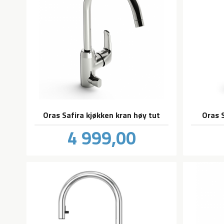
Oras Safira kjøkken kran høy tut
Oras 
Pris
4 999,00
inkl.
mva.