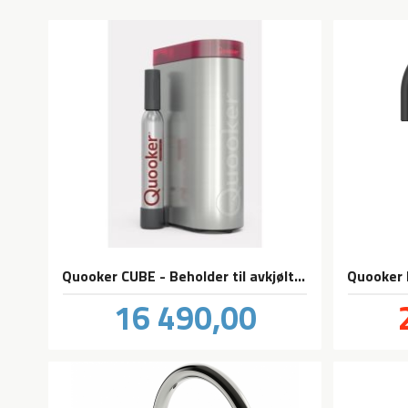
Quooker CUBE - Beholder til avkjølt vann - med og uten kullsyre
Pris
16 490,00
inkl.
mva.