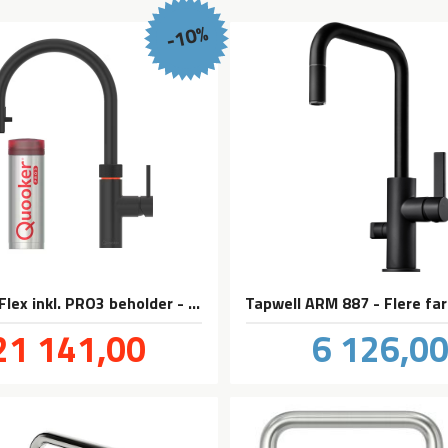
-10%
Quooker Flex inkl. PRO3 beholder - Svart
Tilbud
Pris
21 141,00
6 126,0
inkl.
mva.