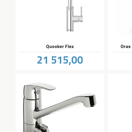
Quooker Flex
Oras 
Pris
21 515,00
inkl.
mva.