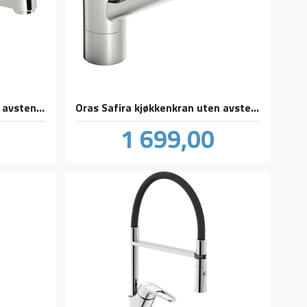
Oras Saga kjøkkenkran med avstenging til oppvaskmaskin
Oras Safira kjøkkenkran uten avstengning til oppvaskmaskin
Pris
0
1 699,00
inkl.
inkl.
mva.
mva.