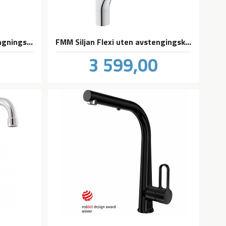
FMM Siljan Flexi med avstengningsventil
FMM Siljan Flexi uten avstengingskran
Pris
0
3 599,00
inkl.
inkl.
mva.
mva.