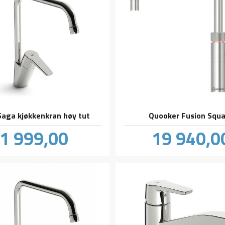
Saga kjøkkenkran høy tut
Quooker Fusion Squ
Pris
Pris
1 999,00
19 940,0
inkl.
mva.