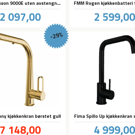
FM Mattsson 9000E uten avstengning til oppvaskmaskin
Pris
Pris
2 097,00
2 599,0
inkl.
mva.
-29%
nny kjøkkenkran børstet gull
Fima Spillo Up kjøkkenkran 
Tilbud
Pris
7 148,00
4 999,0
inkl.
mva.