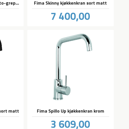
FMM Rogen kjøkkenbatteri to-greps, krom - hyttekran
Fima Skinny kjøkkenkran sort matt
Pris
0
7 400,00
inkl.
inkl.
mva.
mva.
sort matt
Fima Spillo Up kjøkkenkran krom
Pris
0
3 609,00
inkl.
inkl.
mva.
mva.