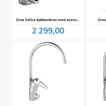
Oras Safira kjøkkenkran med avstenging til oppvaskmaskin
Oras
Pris
2 299,00
inkl.
mva.