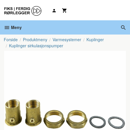
Gå
til
innholdet
Meny
Forside
Produktmeny
Varmesystemer
Kuplinger
Kuplinger sirkulasjonspumper