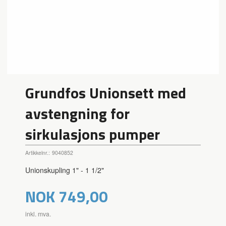
Grundfos Unionsett med
avstengning for
sirkulasjons pumper
Artikkelnr.:
9040852
Unionskupling 1" - 1 1/2"
Pris
NOK
749,00
inkl. mva.