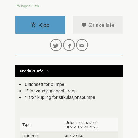
På lager: 5 stk.
Kjøp
Ønskeliste
Produktinfo
Unionsett for pumpe.
1" innvendig gjenget kropp
1 1/2" kupling for sirkulasjonspumpe
Union med avs. for
Type:
UP25/TP25/UPE25
UNSPSC:
40151504