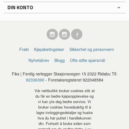
DIN KONTO
Frakt
Kjøpsbetingelser
Sikkerhet og personvern
Nyhetsbrev
Blogg
Ofte stilte spørsmål
Fiks | Ferdig rørlegger Stasjonsvegen 15 2322 Ridabu Tlf.
92336390
- Foretaksregisteret 922048584
Vår nettbutikk bruker cookies slik at
du får en bedre kjøpsopplevelse og
vi kan yte deg bedre service. Vi
bruker cookies hovedsaklig til å
lagre innloggingsdetaljer og huske
hva du har puttet i handlekurven
din. Fortsett å bruke siden som
normalt om du godtar dette.
Les