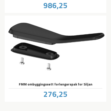
Pris
986,25
inkl.
mva.
FMM ombyggingssett forlengerspak for Siljan
Pris
276,25
inkl.
mva.