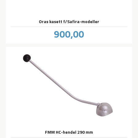
Oras kasett f/Safira-modeller
Pris
900,00
inkl.
mva.
FMM HC-hendel 290 mm