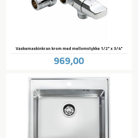
Vaskemaskinkran krom med mellomstykke 1/2" x 3/4"
Pris
969,00
inkl.
mva.