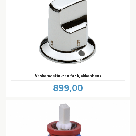
Vaskemaskinkran for kjøkkenbenk
Pris
899,00
inkl.
mva.