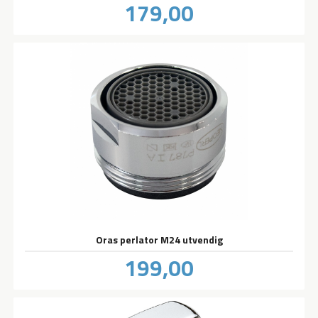
Pris
179,00
inkl.
mva.
Oras perlator M24 utvendig
Pris
199,00
inkl.
mva.