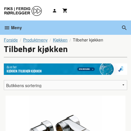
Gå
til
innholdet
Meny
Forside
Produktmeny
Kjøkken
Tilbehør kjøkken
Tilbehør kjøkken