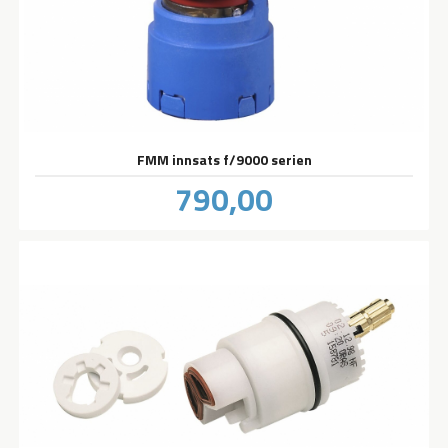
FMM innsats f/9000 serien
Pris
790,00
inkl.
mva.