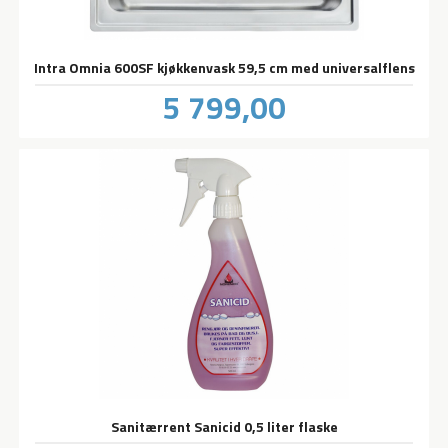
Intra Omnia 600SF kjøkkenvask 59,5 cm med universalflens
Pris
5 799,00
inkl.
mva.
Sanitærrent Sanicid 0,5 liter flaske