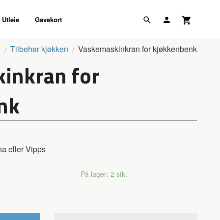
Utleie
Gavekort
n
Tilbehør kjøkken
Vaskemaskinkran for kjøkkenbenk
inkran for
nk
na eller Vipps
På lager: 2 stk.