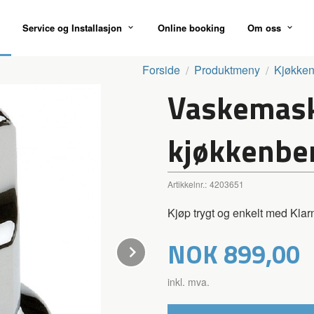
Service og Installasjon
Online booking
Om oss
Forside
Produktmeny
Kjøkke
Vaskemask
kjøkkenbe
Artikkelnr.:
4203651
Kjøp trygt og enkelt med Klar
Pris
NOK
899,00
Next
inkl. mva.