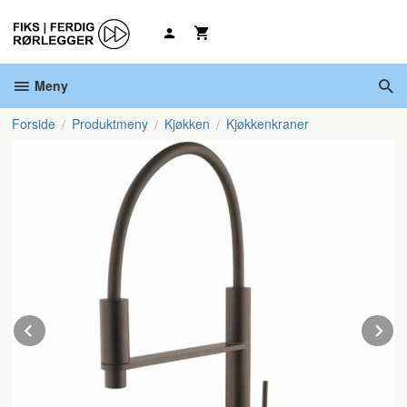
Gå
til
innholdet
Meny
Forside
Produktmeny
Kjøkken
Kjøkkenkraner
Prev
N