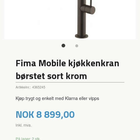
Fima Mobile kjøkkenkran
børstet sort krom
Artikkelnr.:
4365245
Kjøp trygt og enkelt med Klarna eller vipps
Pris
NOK
8 899,00
inkl. mva.
På lager: 2 stk.