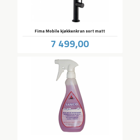
Fima Mobile kjøkkenkran sort matt
Pris
7 499,00
inkl.
mva.