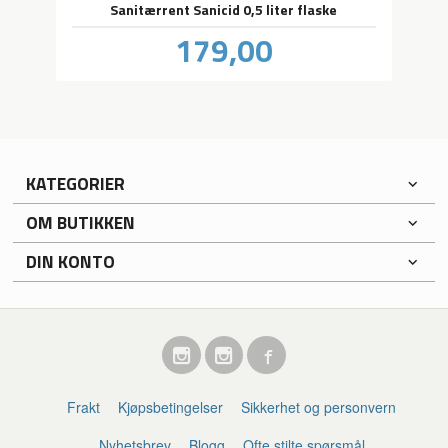
Sanitærrent Sanicid 0,5 liter flaske
Pris
179,00
inkl.
mva.
KATEGORIER
OM BUTIKKEN
DIN KONTO
Frakt
Kjøpsbetingelser
Sikkerhet og personvern
Nyhetsbrev
Blogg
Ofte stilte spørsmål