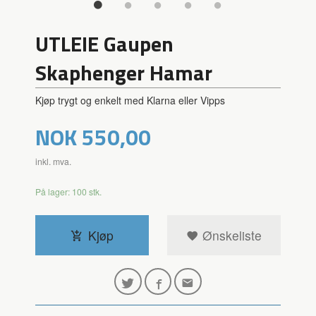
UTLEIE Gaupen
Skaphenger Hamar
Kjøp trygt og enkelt med Klarna eller Vipps
Pris
NOK
550,00
inkl. mva.
På lager: 100 stk.
Kjøp
Ønskeliste