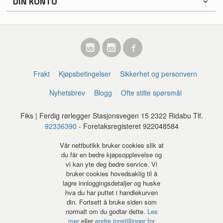
DIN KONTO
Frakt
Kjøpsbetingelser
Sikkerhet og personvern
Nyhetsbrev
Blogg
Ofte stilte spørsmål
Fiks | Ferdig rørlegger Stasjonsvegen 15 2322 Ridabu Tlf.
92336390
- Foretaksregisteret 922048584
Vår nettbutikk bruker cookies slik at
du får en bedre kjøpsopplevelse og
vi kan yte deg bedre service. Vi
bruker cookies hovedsaklig til å
lagre innloggingsdetaljer og huske
hva du har puttet i handlekurven
din. Fortsett å bruke siden som
normalt om du godtar dette.
Les
mer
eller
endre innstillinger for