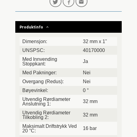
Produktinfo
Dimensjon:
32 mm x 1"
UNSPSC:
40170000
Med Innvending
Ja
Stoppkant:
Med Pakninger:
Nei
Overgang (Redus):
Nei
Bøyevinkel:
0 °
Utvendig Rørdiameter
32 mm
Anslutning 1:
Utvendig Rørdiameter
32 mm
Tilkobling 2:
Maksimalt Driftstrykk Ved
16 bar
20 °C: