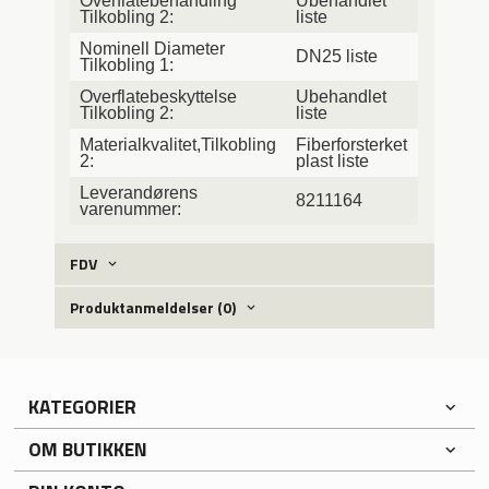
Overflatebehandling
Ubehandlet
Tilkobling 2:
liste
Nominell Diameter
DN25 liste
Tilkobling 1:
Overflatebeskyttelse
Ubehandlet
Tilkobling 2:
liste
Materialkvalitet,Tilkobling
Fiberforsterket
2:
plast liste
Leverandørens
8211164
varenummer:
FDV
Produktanmeldelser (0)
KATEGORIER
OM BUTIKKEN