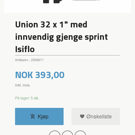
Union 32 x 1" med
innvendig gjenge sprint
Isiflo
Artikkelnr.:
2569671
Pris
NOK
393,00
inkl. mva.
På lager: 5 stk.
Kjøp
Ønskeliste