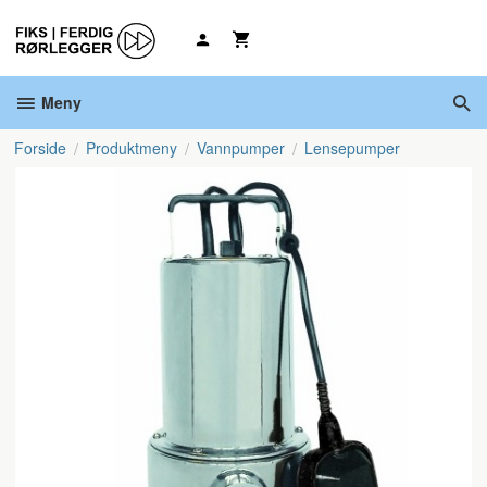
Gå
til
innholdet
Meny
Forside
Produktmeny
Vannpumper
Lensepumper