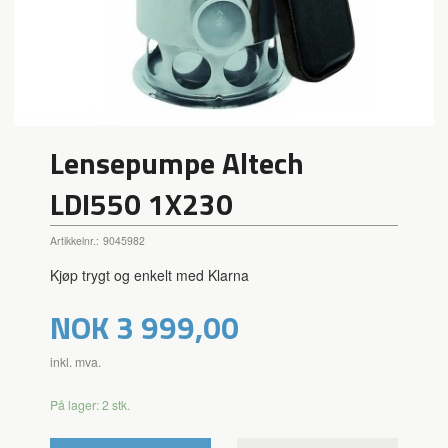
Lensepumpe Altech
LDI550 1X230
Artikkelnr.:
9045982
Kjøp trygt og enkelt med Klarna
Pris
NOK
3 999,00
inkl. mva.
På lager: 2 stk.