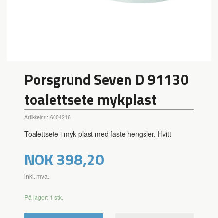
Porsgrund Seven D 91130
toalettsete mykplast
Artikkelnr.:
6004216
Toalettsete i myk plast med faste hengsler. Hvitt
Pris
NOK
398,20
inkl. mva.
På lager: 1 stk.