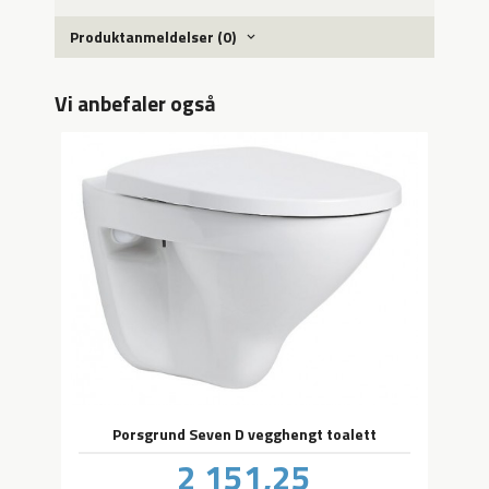
Produktanmeldelser (0)
Vi anbefaler også
Porsgrund Seven D vegghengt toalett
Pris
2 151,25
inkl.
mva.