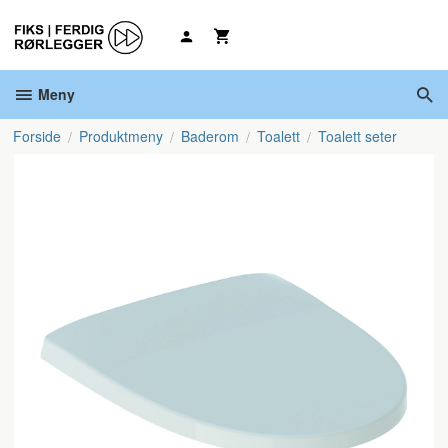
Gå
til
innholdet
Meny
Forside
Produktmeny
Baderom
Toalett
Toalett seter