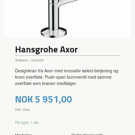
Hansgrohe Axor
Artikkelnr.:
4242494
Designkran fra Axor med innovativ select-betjening og
krom overflate. Push-open bunnventil med samme
overflate som kranen medfølger.
Pris
NOK
5 951,00
inkl. mva.
På lager: 1 stk.
Montering
Ekstra stengeventil