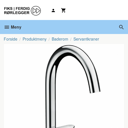
Gå
til
innholdet
Meny
Forside
Produktmeny
Baderom
Servantkraner