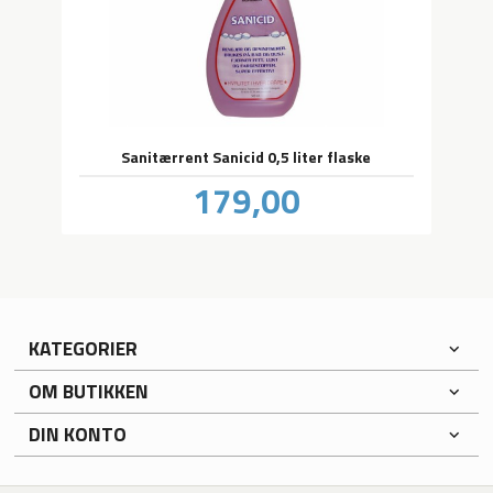
Sanitærrent Sanicid 0,5 liter flaske
Pris
179,00
inkl.
mva.
KATEGORIER
OM BUTIKKEN
DIN KONTO