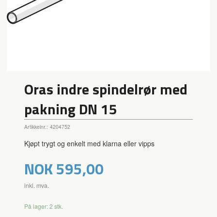
Oras indre spindelrør med
pakning DN 15
Artikkelnr.:
4204752
Kjøpt trygt og enkelt med klarna eller vipps
Pris
NOK
595,00
inkl. mva.
På lager: 2 stk.