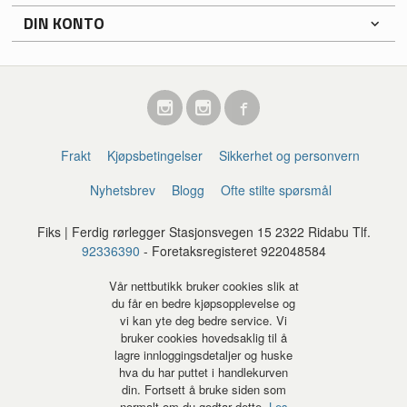
DIN KONTO
Frakt
Kjøpsbetingelser
Sikkerhet og personvern
Nyhetsbrev
Blogg
Ofte stilte spørsmål
Fiks | Ferdig rørlegger Stasjonsvegen 15 2322 Ridabu Tlf.
92336390
- Foretaksregisteret 922048584
Vår nettbutikk bruker cookies slik at
du får en bedre kjøpsopplevelse og
vi kan yte deg bedre service. Vi
bruker cookies hovedsaklig til å
lagre innloggingsdetaljer og huske
hva du har puttet i handlekurven
din. Fortsett å bruke siden som
normalt om du godtar dette.
Les