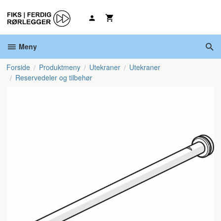
Gå
til
innholdet
Meny
Forside
Produktmeny
Utekraner
Utekraner
Reservedeler og tilbehør