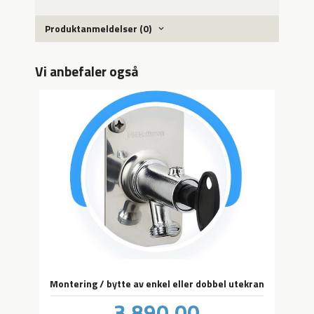
Produktanmeldelser (0)
Vi anbefaler også
Montering / bytte av enkel eller dobbel utekran
Pris
3 890,00
inkl.