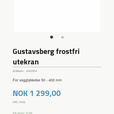
Gustavsberg frostfri
utekran
Artikkelnr.:
4342954
For veggtykkelse 50 - 400 mm
Pris
NOK
1 299,00
inkl. mva.
På lager: 9 stk.