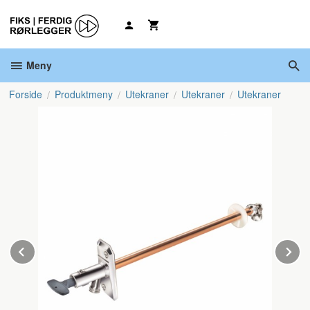
Gå
til
innholdet
Meny
Forside
Produktmeny
Utekraner
Utekraner
Utekraner
Prev
N